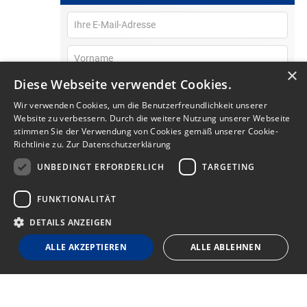
×
Diese Webseite verwendet Cookies.
Wir verwenden Cookies, um die Benutzerfreundlichkeit unserer
Website zu verbessern. Durch die weitere Nutzung unserer Webseite
stimmen Sie der Verwendung von Cookies gemäß unserer Cookie-
Richtlinie zu.
Zur Datenschutzerklärung
Mit Klick auf “Hier abbonnieren” bin ich damit
einverstanden, dass mein personenbezogenes
UNBEDINGT ERFORDERLICH
TARGETING
Nutzungsverhalten im Newsletter erfasst und ausgewertet
wird, damit die Inhalte besser auf meine persönlichen
Interessen ausgerichtet werden können. Über einen Link im
FUNKTIONALITÄT
Newsletter kann ich diese Funktion jederzeit deaktivieren.
Weitere Informationen dazu finden Sie in unserer
Datenschutzerklärung
.
DETAILS ANZEIGEN
ALLE AKZEPTIEREN
ALLE ABLEHNEN
Unbedingt erforderlich
Targeting
Funktionalität