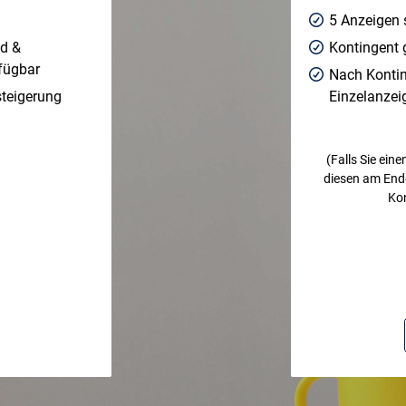
5 Anzeigen 
ad &
Kontingent g
rfügbar
Nach Konti
steigerung
Einzelanzei
(Falls Sie ein
diesen am End
Kon