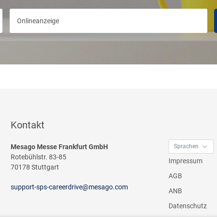
Wählen
Sie
eine
Ausgabe
aus
Kontakt
Mesago Messe Frankfurt GmbH
Sprachen
Rotebühlstr. 83-85
Impressum
70178 Stuttgart
AGB
support-sps-careerdrive@mesago.com
ANB
Datenschutz